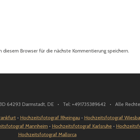
 diesem Browser für die nächste Kommentierung speichern.
. 3D 64293 Darmstadt, DE • Tel: +491735389642 • Alle Rechte
rankfurt
•
Hochzeitsfotograf Rheingau
•
Hochzeitsfotograf Wiesb
itsfotograf Mannheim
•
Hochzeitsfotograf Karlsruhe
•
Hochzeitsf
Hochzeitsfotograf Mallorca