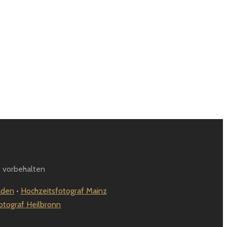
 vorbehalten
aden
•
Hochzeitsfotograf Mainz
otograf Heilbronn