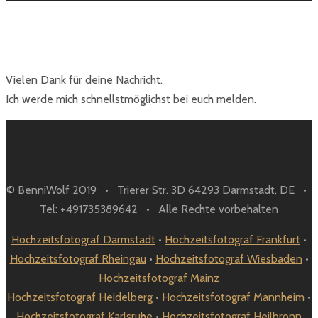
Danke
Vielen Dank für deine Nachricht.
Ich werde mich schnellstmöglichst bei euch melden.
© BenniWolf 2019 • Trierer Str. 3D 64293 Darmstadt, DE •
Tel: +491735389642 • Alle Rechte vorbehalten
Hochzeitsfotograf Darmstadt
•
Hochzeitsfotograf Frankfurt
•
Hochzeitsfotograf Rheingau
•
Hochzeitsfotograf Wiesbaden
•
Hochzeitsfotograf Mainz
Hochzeitsfotograf Heidelberg
•
Hochzeitsfotograf Mannheim
•
Hochzeitsfotograf Karlsruhe
•
Hochzeitsfotograf Heilbronn