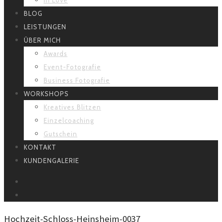
BLOG
LEISTUNGEN
ÜBER MICH
Awards
Event-Fotografie
Business Fotografie
WORKSHOPS
Kreatives Blitzen
Einzelcoaching
Gutschein
KONTAKT
KUNDENGALERIE
FACEBOOK
INSTAGRAM
Hochzeit-Schloss-Heinsheim-0037