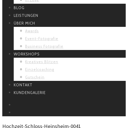
BLOG
LEISTUNGEN
ÜBER MICH
Awards
Event-Fotografie
Business Fotografie
WORKSHOPS
Kreatives Blitzen
Einzelcoaching
Gutschein
KONTAKT
KUNDENGALERIE
FACEBOOK
INSTAGRAM
Hochzeit-Schloss-Heinsheim-0041