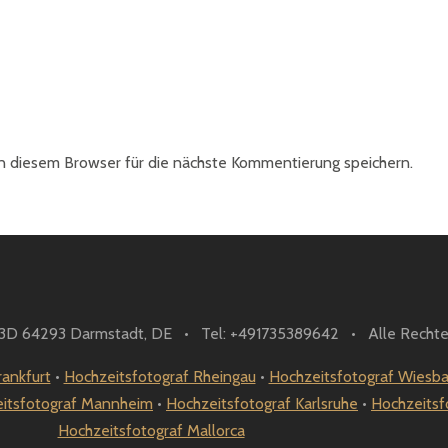
 diesem Browser für die nächste Kommentierung speichern.
. 3D 64293 Darmstadt, DE • Tel: +491735389642 • Alle Rechte
rankfurt
•
Hochzeitsfotograf Rheingau
•
Hochzeitsfotograf Wiesb
itsfotograf Mannheim
•
Hochzeitsfotograf Karlsruhe
•
Hochzeitsf
Hochzeitsfotograf Mallorca