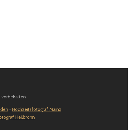
 vorbehalten
aden
•
Hochzeitsfotograf Mainz
otograf Heilbronn