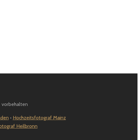
 vorbehalten
aden
•
Hochzeitsfotograf Mainz
otograf Heilbronn