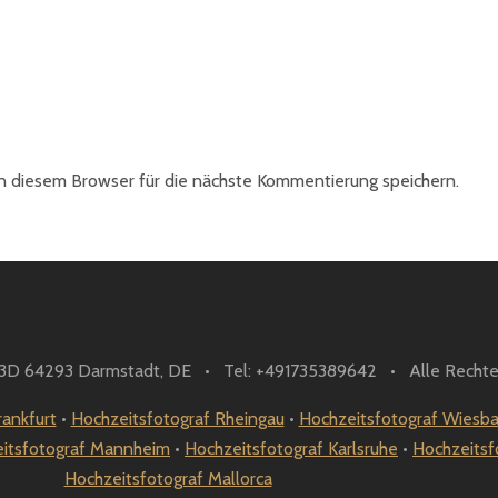
 diesem Browser für die nächste Kommentierung speichern.
. 3D 64293 Darmstadt, DE • Tel: +491735389642 • Alle Rechte
rankfurt
•
Hochzeitsfotograf Rheingau
•
Hochzeitsfotograf Wiesb
itsfotograf Mannheim
•
Hochzeitsfotograf Karlsruhe
•
Hochzeitsf
Hochzeitsfotograf Mallorca