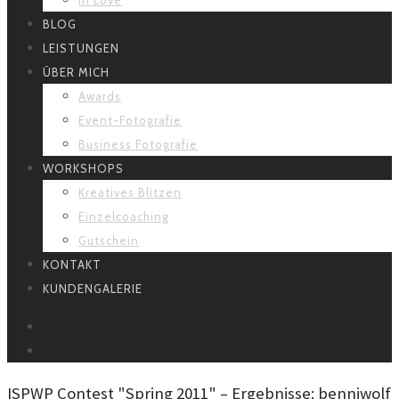
BLOG
LEISTUNGEN
ÜBER MICH
Awards
Event-Fotografie
Business Fotografie
WORKSHOPS
Kreatives Blitzen
Einzelcoaching
Gutschein
KONTAKT
KUNDENGALERIE
FACEBOOK
INSTAGRAM
ISPWP Contest "Spring 2011" – Ergebnisse: benniwolf